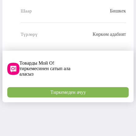
Бишкек
Шаар
Көркөм адабият
Түрлөрү
Товарды Мой О!
тиркемесинен сатып ала
аласыз
Тиркемеден ачуу