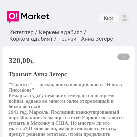
Кырг
Китептер
/
Көркөм адабият
/
Көркөм адабият
/
Транзит Анна Зегерс
1 / 1
320,00
c
Транзит Анна Зегерс
"Транзит" — роман, описывающий, как и "Ночь в 
Лиссабоне" 

Ремарка, судьбу немецких эмигрантов во время 
войны, однако во многом более откровенный и 
безжалостный.

1941 год. Марсель. Последний неоккупированный 
порт Франции. Беженцы со всей Европы пытаются 
уплыть в Мексику и США. Но многим ли это 
удастся? И многие ли, имея возможность уехать, 
примут решение остаться, чтобы продолжить 