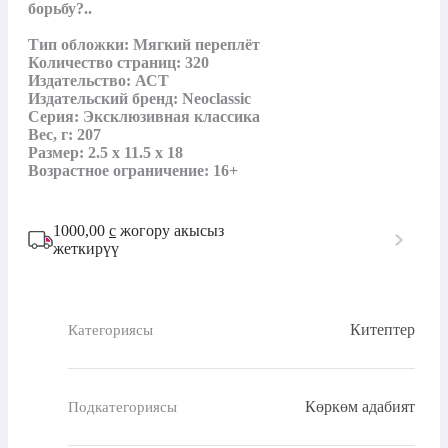
борьбу?..

Тип обложки: Мягкий переплёт

Количество страниц: 320

Издательство: АСТ

Издательский бренд: Neoclassic

Серия: Эксклюзивная классика

Вес, г: 207

Размер: 2.5 x 11.5 x 18

Возрастное ограничение: 16+
1000,00
с
жогору акысыз
жеткирүү
Китептер
Категориясы
Көркөм адабият
Подкатегориясы