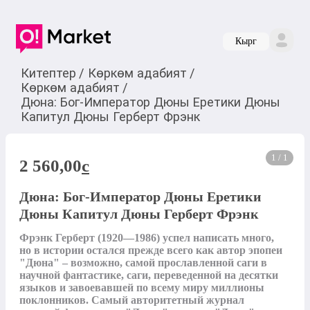
Кырг
Китептер
/
Көркөм адабият
/
Көркөм адабият
/
Дюна: Бог-Император Дюны Еретики Дюны
Капитул Дюны Герберт Фрэнк
1 / 1
2 560,00
c
Дюна: Бог-Император Дюны Еретики
Дюны Капитул Дюны Герберт Фрэнк
Фрэнк Герберт (1920—1986) успел написать много, 
но в истории остался прежде всего как автор эпопеи 
"Дюна" – возможно, самой прославленной саги в 
научной фантастике, саги, переведенной на десятки 
языков и завоевавшей по всему миру миллионы 
поклонников. Самый авторитетный журнал 