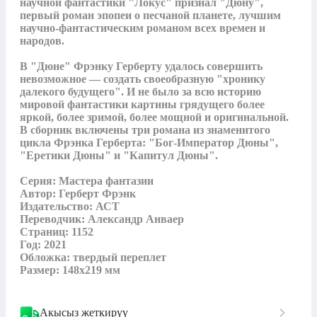
научной фантастики "Локус" признал "Дюну", 
первый роман эпопеи о песчаной планете, лучшим 
научно-фантастическим романом всех времен и 
народов. 

В "Дюне" Фрэнку Герберту удалось совершить 
невозможное — создать своеобразную "хронику 
далекого будущего". И не было за всю историю 
мировой фантастики картины грядущего более 
яркой, более зримой, более мощной и оригинальной. 
В сборник включены три романа из знаменитого 
цикла Фрэнка Герберта: "Бог-Император Дюны", 
"Еретики Дюны" и "Капитул Дюны".

Серия: Мастера фантазии

Автор: Герберт Фрэнк

Издательство: АСТ

Переводчик: Александр Анваер

Страниц: 1152

Год: 2021

Обложка: твердый переплет

Размер: 148x219 мм
Акысыз жеткирүү