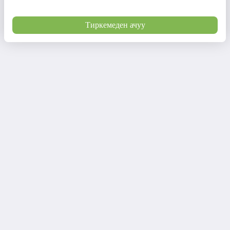
Тиркемеден ачуу