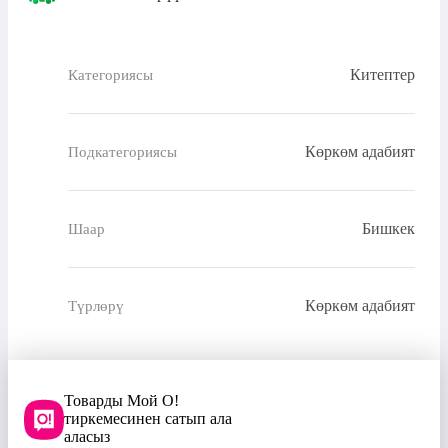
Китептер
Категориясы
Көркөм адабият
Подкатегориясы
Бишкек
Шаар
Көркөм адабият
Түрлөрү
Товарды Мой О!
тиркемесинен сатып ала
аласыз