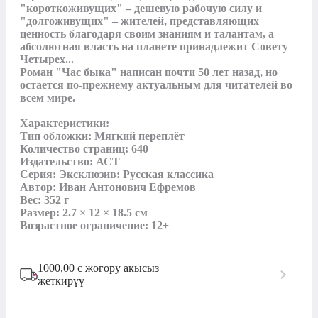
"короткоживущих" – дешевую рабочую силу и 
"долгоживущих" – жителей, представляющих 
ценность благодаря своим знаниям и талантам, а 
абсолютная власть на планете принадлежит Совету 
Четырех...

Роман "Час быка" написан почти 50 лет назад, но 
остается по-прежнему актуальным для читателей во 
всем мире.

Характеристики:

Тип обложки: Мягкий переплёт

Количество страниц: 640

Издательство: АСТ

Серия: Эксклюзив: Русская классика

Автор: Иван Антонович Ефремов

Вес: 352 г

Размер: 2.7 × 12 × 18.5 см

Возрастное ограничение: 12+
1000,00
с
жогору акысыз
жеткирүү