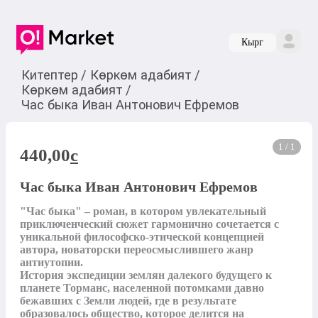
Кырг
Китептер
/
Көркөм адабият
/
Көркөм адабият
/
Час быка Иван Антонович Ефремов
1 / 1
440,00
c
Час быка Иван Антонович Ефремов
"Час быка" – роман, в котором увлекательный 
приключенческий сюжет гармонично сочетается с 
уникальной философско-этической концепцией 
автора, новаторски переосмыслившего жанр 
антиутопии.

История экспедиции землян далекого будущего к 
планете Торманс, населенной потомками давно 
бежавших с Земли людей, где в результате 
образовалось общество, которое делится на 