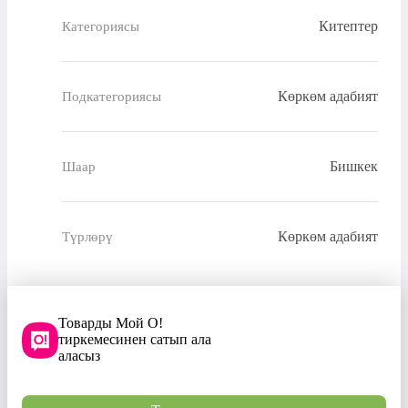
Китептер
Категориясы
Көркөм адабият
Подкатегориясы
Бишкек
Шаар
Көркөм адабият
Түрлөрү
Товарды Мой О!
тиркемесинен сатып ала
аласыз