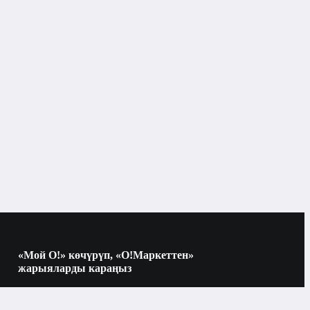
«Мой О!» көчүрүп, «О!Маркеттен»
жарыяларды караңыз
Көчүрүү үчүн камераны QR-кодго
багыттаңыз