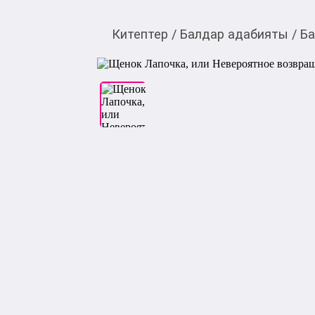
Китептер
/
Балдар адабияты
/
Ба