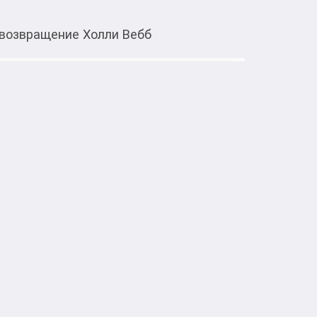
 возвращение Холли Вебб
Тиркемеден ачуу
Невероятное возвращение Холли
 щенок терьера — любопытная девочка по 
 на прогулке собачка исчезает, 
ту. Теперь Амелия должна найти Лапочку, 
землёй. Сможет ли девочка спасти своего 
плёт

етство

истории о зверятах. Мировой бестселлер
