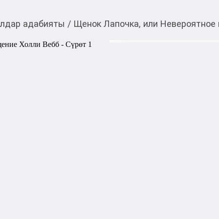
лдар адабияты
/
Щенок Лапочка, или Невероятное
440,00
c
Товарды Мой О!
тиркемесинен сатып ала
Щенок Лапочка, или 
аласыз
Вебб
В семье Амелии появляется
кличке Лапочка. Но однажды
провалившись в старую шах
пока малышка блуждает под 
щенка?

Тип обложки: Твёрдый пере
Год издания: 2025

Количество страниц: 144

Издательство: Эксмо

Издательский бренд: Эксмод
Серия: Холли Вебб. Добрые 