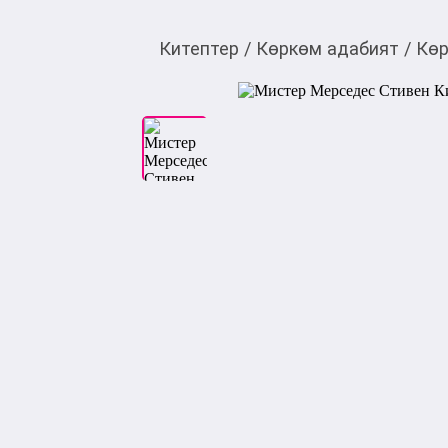
Китептер
/
Көркөм адабият
/
Көр