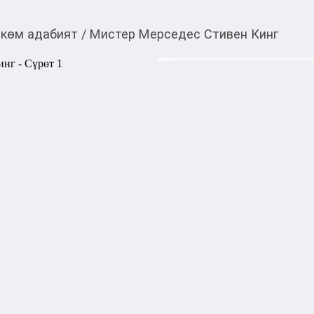
көм адабият
/
Мистер Мерседес Стивен Кинг
940,00
c
Товарды Мой О!
тиркемесинен сатып ала
Мистер Мерседес Сти
аласыз
Мистер Мерседес Стивен Ки
триллер о бывшем полицейс
остановить опасного престу
людей. Роман сочетает псих
противостояние двух сильны
Книга представлена в тверд
Автор: Стивен Кинг

Жанр: Детектив Триллер

Количество страниц: 480

Переплёт: твердый

Формат: 138×212 мм

Язык: русский

Издательство: АСТ
