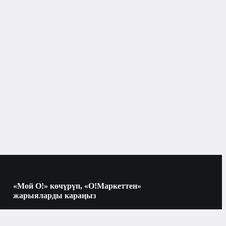
«Мой О!» көчүрүп, «О!Маркеттен»
жарыяларды караңыз
Көчүрүү үчүн камераны QR-кодго
багыттаңыз