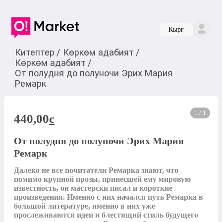
Кырг
Китептер
/
Көркөм адабият
/
Көркөм адабият
/
От полудня до полуночи Эрих Мария
Ремарк
1 / 1
440,00
c
От полудня до полуночи Эрих Мария
Ремарк
Далеко не все почитатели Ремарка знают, что 
помимо крупной прозы, принесшей ему мировую 
известность, он мастерски писал и короткие 
произведения. Именно с них начался путь Ремарка в 
большой литературе, именно в них уже 
прослеживаются идеи и блестящий стиль будущего 