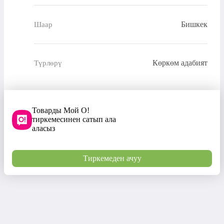
Бишкек
Шаар
Көркөм адабият
Түрлөрү
Товарды Мой О!
тиркемесинен сатып ала
аласыз
Тиркемеден ачуу