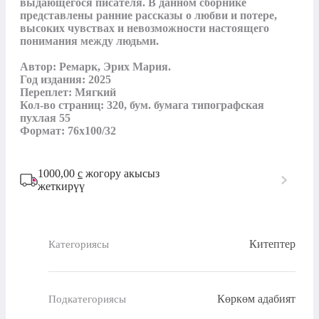
выдающегося писателя. В данном сборнике 
представлены ранние рассказы о любви и потере, 
высоких чувствах и невозможности настоящего 
понимания между людьми.

Aвтор: Ремарк, Эрих Мария.

Год издания: 2025

Переплет: Мягкий

Кол-во страниц: 320, бум. бумага типографская 
пухлая 55

Формат: 76x100/32
1000,00
с
жогору акысыз
жеткирүү
Китептер
Категориясы
Көркөм адабият
Подкатегориясы