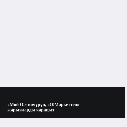
«Мой О!» көчүрүп, «О!Маркеттен»
жарыяларды караңыз
Көчүрүү үчүн камераны QR-кодго
багыттаңыз