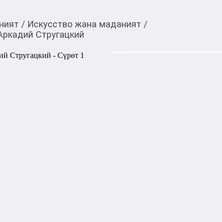
ният
/
Искусство жана маданият
/
Аркадий Стругацкий
920,00
c
Товарды Мой О!
тиркемесинен сатып ала
Сказание о Ёсицунэ 
аласыз
Сказание о Ёсицунэ — класс
легендарного военачальник
рассказывает о его военных 
трагической судьбе в эпоху
Текст сочетает исторически
передавая дух самурайской 
представления о чести, долг
Язык: русский

Серия: Изящная классика В
Издательство: Азбука
