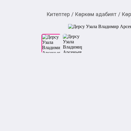
Китептер
/
Көркөм адабият
/
Көр