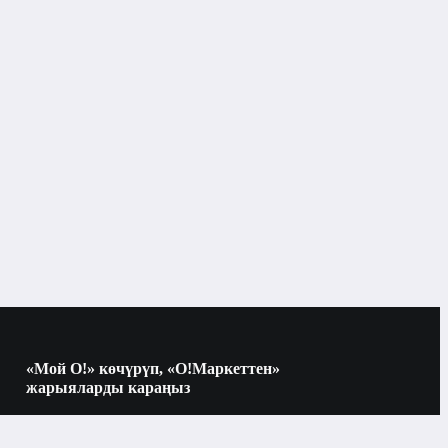
Көркөм адабият
«Мой О!» көчүрүп, «О!Маркеттен»
жарыяларды караңыз
Көчүрүү үчүн камераны QR-кодго
багыттаңыз