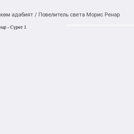
көм адабият
/
Повелитель света Морис Ренар
1 400,00
c
Товарды Мой О!
тиркемесинен сатып ала
Повелитель света Мо
аласыз
Роман рассказывает о необ
явлениях и столкновении че
Герои оказываются втянутым
человеческие амбиции прив
Произведение Мориса Ренар
приключений и философских
французской фантастики.

Автор: Морис Ренар

Жанр: Фантастика Научная
Количество страниц: 832

Переплёт: Твердый
