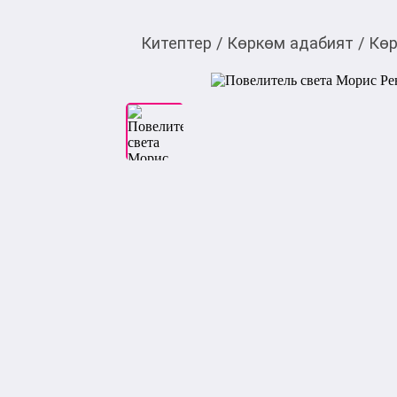
Китептер
/
Көркөм адабият
/
Көр