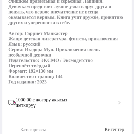
слишком правильная и серьёзная Лавиния. 
Девочкам предстоит лучше узнать друг друга и 
понять, что первое впечатление не всегда 
оказывается верным. Книга учит дружбе, принятию 
других и уверенности в себе.

Автор: Гарриет Манкастер

Жанр: детская литература, фэнтези, приключения

Язык: русский

Серия: Изадора Мун. Приключения очень 
необычной девочки

Издательство: ЭКСМО / Эксмодетство

Переплёт: твёрдый

Формат: 192×130 мм

Количество страниц: 144

Год издания: 2023
1000,00
с
жогору акысыз
жеткирүү
Китептер
Категориясы