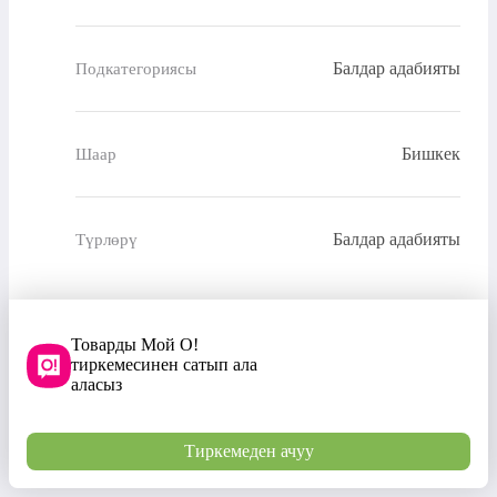
Балдар адабияты
Подкатегориясы
Бишкек
Шаар
Балдар адабияты
Түрлөрү
Товарды Мой О!
тиркемесинен сатып ала
аласыз
Тиркемеден ачуу