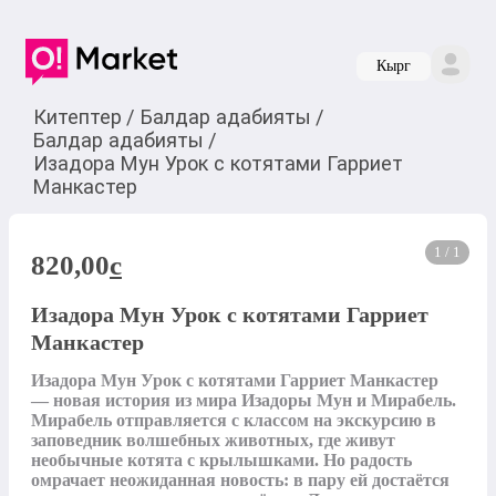
Кырг
Китептер
/
Балдар адабияты
/
Балдар адабияты
/
Изадора Мун Урок с котятами Гарриет
Манкастер
1 / 1
820,00
c
Изадора Мун Урок с котятами Гарриет
Манкастер
Изадора Мун Урок с котятами Гарриет Манкастер 
— новая история из мира Изадоры Мун и Мирабель. 
Мирабель отправляется с классом на экскурсию в 
заповедник волшебных животных, где живут 
необычные котята с крылышками. Но радость 
омрачает неожиданная новость: в пару ей достаётся 