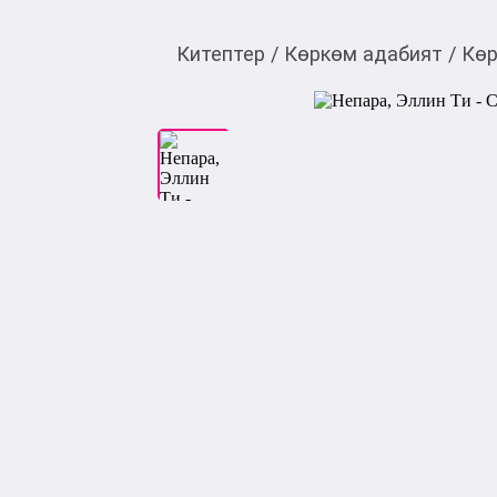
Китептер
/
Көркөм адабият
/
Көр