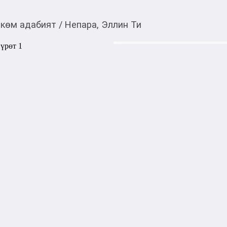
көм адабият
/
Непара, Эллин Ти
1 000,00
c
Товарды Мой О!
тиркемесинен сатып ала
Непара, Эллин Ти
аласыз
Лиза Гаврилова и Алиса Неж
Девушки учатся в одном уни
друга. В один день на парах
хоккеистов из многообещаю
Савельева.

Между Алисой и Егором сраз
Лизой чувствуют взаимную н
искры во все стороны. Любо
Смогут ли одни сохранить ее
рассмотреть среди вечных 