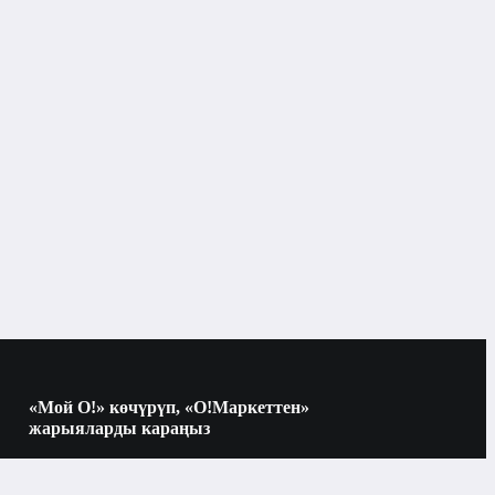
«Мой О!» көчүрүп, «О!Маркеттен»
жарыяларды караңыз
Көчүрүү үчүн камераны QR-кодго
багыттаңыз