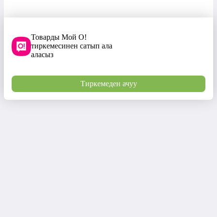
Товарды Мой О!
тиркемесинен сатып ала
аласыз
Тиркемеден ачуу