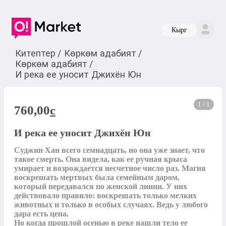
Кырг
Китептер
/
Көркөм адабият
/
Көркөм адабият
/
И река ее уносит Джихён Юн
1 / 1
760,00
c
И река ее уносит Джихён Юн
Суджин Хан всего семнадцать, но она уже знает, что 
такое смерть. Она видела, как ее ручная крыса 
умирает и возрождается несчетное число раз. Магия 
воскрешать мертвых была семейным даром, 
который передавался по женской линии. У них 
действовало правило: воскрешать только мелких 
животных и только в особых случаях. Ведь у любого 
дара есть цена.

Но когда прошлой осенью в реке нашли тело ее 