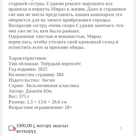
старшей сестры, Суджин решает нарушить все 
правила и вернуть Мираэ к жизни. Даже в страшном 
сне она не могла представить, каким кошмаром это 
обернется для их тихого прибрежного городка. 
Воскресив сестру, очень скоро Суджин замечает, что 
она уже не та, кем была раньше.

Одержимая злостью и ненавистью, Мираэ 
вернулась, чтобы утолить свой кровавый голод и 
отомстить всем за прежние обиды.

Характеристики:

Тип обложки: Твёрдый переплёт

Год издания: 2025

Количество страниц: 384

Издательство: Эксмо

Серия: Эксклюзивная классика

Автор: Джихён Юн

Вес: 375 г

Размер: 2.3 × 13.6 × 20.6 см

Возрастное ограничение: 18+
1000,00
с
жогору акысыз
жеткирүү