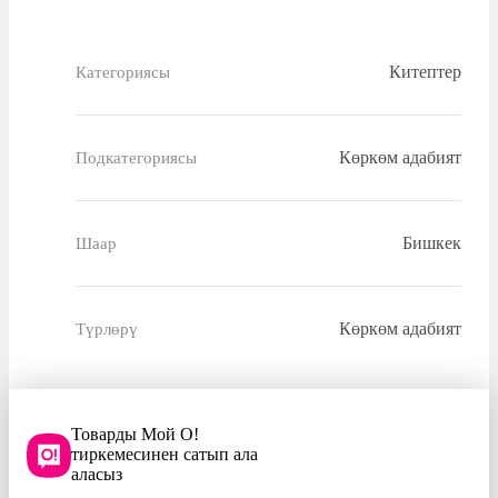
Китептер
Категориясы
Көркөм адабият
Подкатегориясы
Бишкек
Шаар
Көркөм адабият
Түрлөрү
Товарды Мой О!
тиркемесинен сатып ала
аласыз