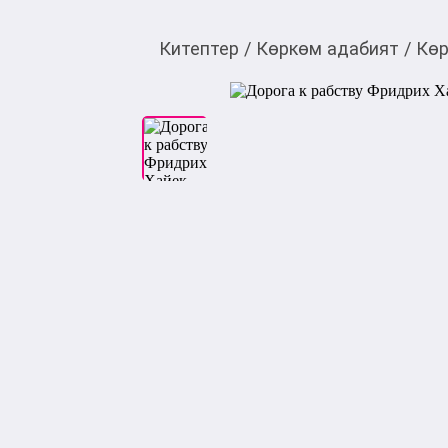
Китептер
/
Көркөм адабият
/
Көр