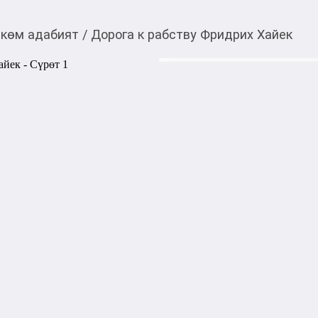
көм адабият
/
Дорога к рабству Фридрих Хайек
410,00
c
Товарды Мой О!
тиркемесинен сатып ала
Дорога к рабству Фри
аласыз
Пожалуй, самая громкая ра
"Дорога к рабству" — была 
одним из признанных трудов
Многократно переиздававша
оказала большое влияние н
в себе идейную основу для о
контроля над экономической
аргументированно развенчи
государства", критикует со
доказывает, что они неизбеж
расширение государственной
свободу граждан и развитие
Aвтор: Фридрих Хайек
