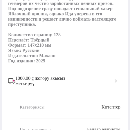
геймеров их честно заработанных ценных призов. 
Под подозрение сразу попадает гениальный хакер 
Яблочный кролик, однако Ида уверена в его 
невиновности и решает лично поймать настоящего 
преступника.

Количество страниц: 128

Переплёт: Твёрдый

Формат: 147x210 мм

Язык: Русский

Издательство: Махаон

Год издания: 2025
1000,00
с
жогору акысыз
жеткирүү
Китептер
Категориясы
Балдар адабияты
Подкатегориясы