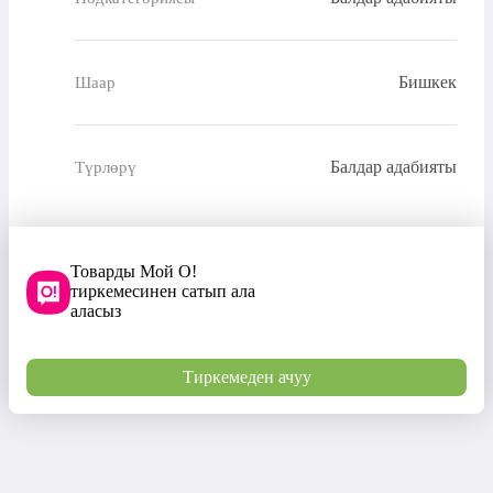
Бишкек
Шаар
Балдар адабияты
Түрлөрү
Товарды Мой О!
тиркемесинен сатып ала
аласыз
Тиркемеден ачуу