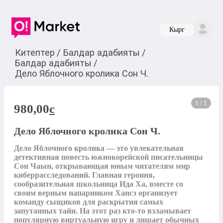
Кырг
Китептер
/
Балдар адабияты
/
Балдар адабияты
/
Дело Яблочного кролика Сон Ч.
1 / 1
980,00
c
Дело Яблочного кролика Сон Ч.
Дело Яблочного кролика — это увлекательная 
детективная повесть южнокорейской писательницы 
Сон Чаын, открывающая юным читателям мир 
киберрасследований. Главная героиня, 
сообразительная школьница Ида Ха, вместе со 
своим верным напарником Хансэ организует 
команду сыщиков для раскрытия самых 
запутанных тайн. На этот раз кто-то взламывает 
популярную виртуальную игру и лишает обычных 