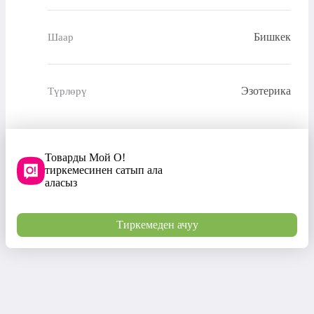
Бишкек
Шаар
Эзотерика
Түрлөрү
Товарды Мой О!
тиркемесинен сатып ала
аласыз
Тиркемеден ачуу