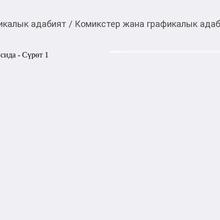
икалык адабият
/
Комикстер жана графикалык ада
1 930,00
c
Товарды Мой О!
тиркемесинен сатып ала
Токийский гуль, том 
аласыз
Гуль Цукияма по прозвищу
ощущений. И ради необычног
Канэки, Нисики и Тока выну
безжалостным чудовищем. С
боя Канэки осеняет одна р
Тем временем в ККГ тоже не
Акысыз жеткирүү