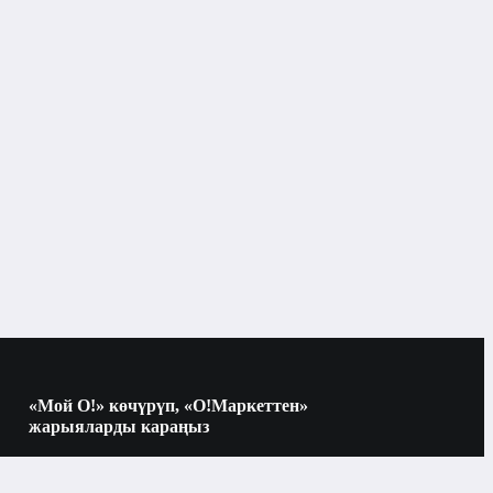
«Мой О!» көчүрүп, «О!Маркеттен»
жарыяларды караңыз
Көчүрүү үчүн камераны QR-кодго
багыттаңыз