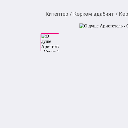
Китептер
/
Көркөм адабият
/
Көр