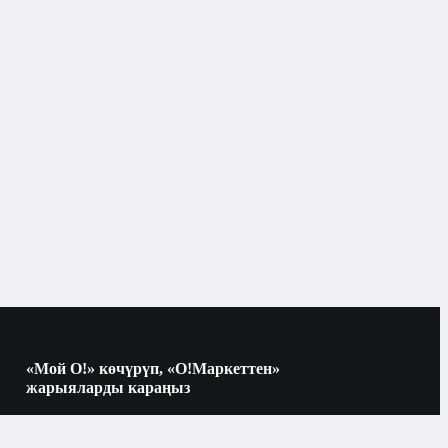
Көркөм адабият
«Мой О!» көчүрүп, «О!Маркеттен»
жарыяларды караңыз
Көчүрүү үчүн камераны QR-кодго
багыттаңыз