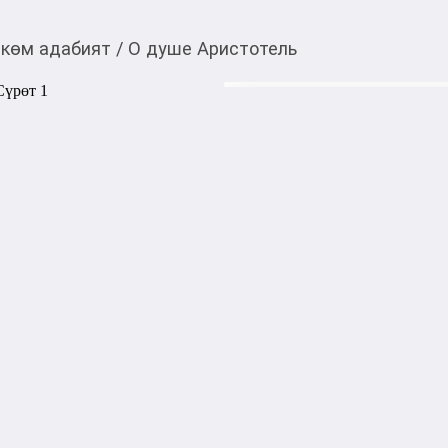
көм адабият
/
О душе Аристотель
760,00
c
Товарды Мой О!
тиркемесинен сатып ала
О душе Аристотель
аласыз
Аристотель (384-322 до н.э.
Античности, ученик Платон
основатель школы перипат
логики, ученый-естествоис
на развитие западноевропей
В настоящий сборник входя
душе", посвященный природ
"Об истолковании", две не
природе" и редко издаваем
пробуждения интереса к фи
лишь фрагментарно.

Характеристики:

Тип обложки: Твёрдый пере