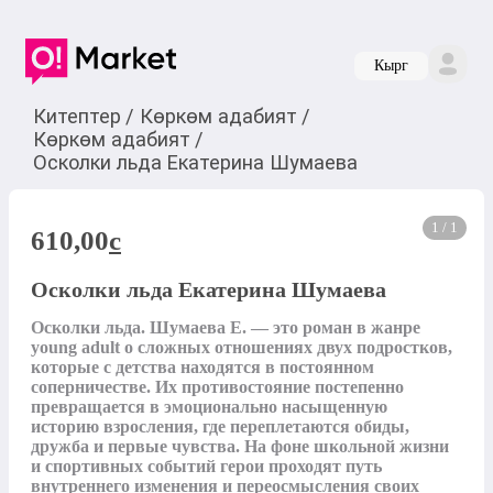
Кырг
Китептер
/
Көркөм адабият
/
Көркөм адабият
/
Осколки льда Екатерина Шумаева
1 / 1
610,00
c
Осколки льда Екатерина Шумаева
Осколки льда. Шумаева Е. — это роман в жанре 
young adult о сложных отношениях двух подростков, 
которые с детства находятся в постоянном 
соперничестве. Их противостояние постепенно 
превращается в эмоционально насыщенную 
историю взросления, где переплетаются обиды, 
дружба и первые чувства. На фоне школьной жизни 
и спортивных событий герои проходят путь 
внутреннего изменения и переосмысления своих 