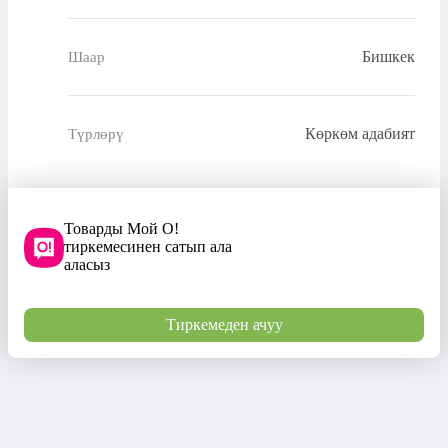
Бишкек
Шаар
Көркөм адабият
Түрлөрү
Товарды Мой О!
тиркемесинен сатып ала
аласыз
Тиркемеден ачуу