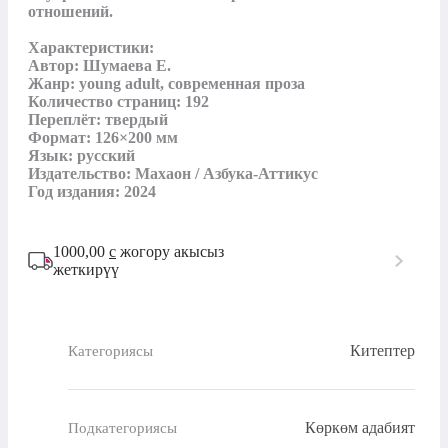
отношений.

Характеристики:

Автор: Шумаева Е.

Жанр: young adult, современная проза

Количество страниц: 192

Переплёт: твердый

Формат: 126×200 мм

Язык: русский

Издательство: Махаон / Азбука-Аттикус

Год издания: 2024
1000,00
с
жогору акысыз
жеткирүү
Китептер
Категориясы
Көркөм адабият
Подкатегориясы