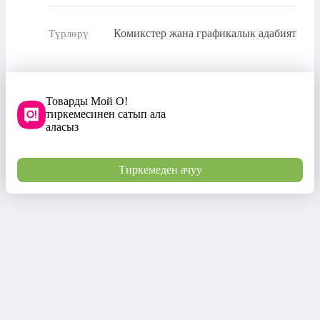
Комикстер жана графикалык адабият
Түрлөрү
Товарды Мой О!
тиркемесинен сатып ала
аласыз
Тиркемеден ачуу