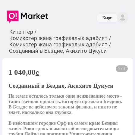
Кырг
Китептер
/
Комикстер жана графикалык адабият
/
Комикстер жана графикалык адабият
/
Созданный в Бездне, Акихито Цукуси
1 / 1
1 040,00
c
Созданный в Бездне, Акихито Цукуси
На земле осталось только одно неизведанное место - 
таинственная пропасть, которую прозвали Бездной. 
В Бездне не действуют законы физики, и никто не 
знает, насколько она глубока. 

В небольшом городке Орф на самом краю Бездны 
живёт Рико - дочь знаменитой исследовательницы 
глубин Лайзы по прозвищу Уничтожительница, 