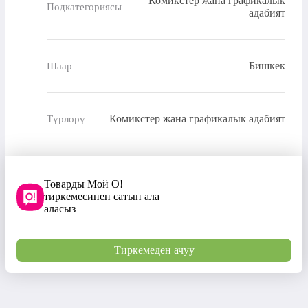
Комикстер жана графикалык
Подкатегориясы
адабият
Бишкек
Шаар
Комикстер жана графикалык адабият
Түрлөрү
Товарды Мой О!
тиркемесинен сатып ала
аласыз
Тиркемеден ачуу