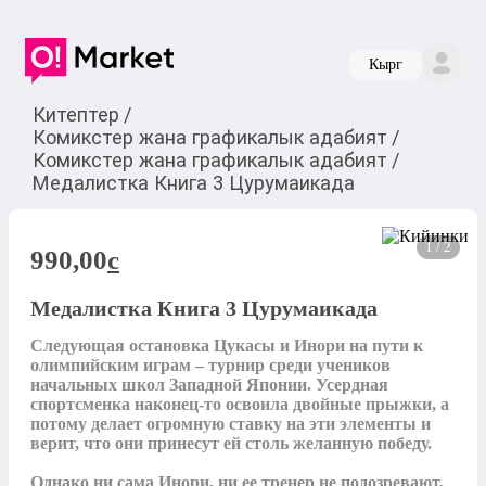
Кырг
Китептер
/
Комикстер жана графикалык адабият
/
Комикстер жана графикалык адабият
/
Медалистка Книга 3 Цурумаикада
1 / 2
990,00
c
Медалистка Книга 3 Цурумаикада
Следующая остановка Цукасы и Инори на пути к 
олимпийским играм – турнир среди учеников 
начальных школ Западной Японии. Усердная 
спортсменка наконец-то освоила двойные прыжки, а 
потому делает огромную ставку на эти элементы и 
верит, что они принесут ей столь желанную победу.

Однако ни сама Инори, ни ее тренер не подозревают, 