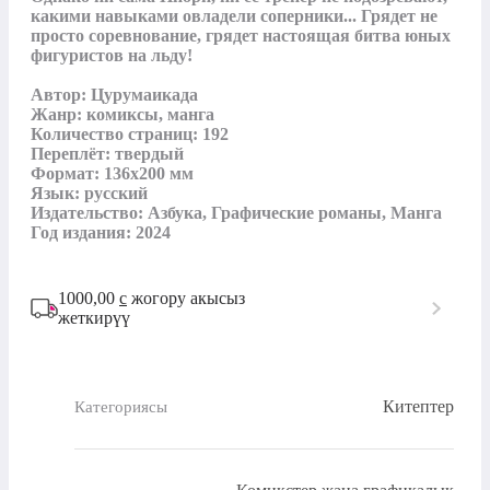
какими навыками овладели соперники... Грядет не 
просто соревнование, грядет настоящая битва юных 
фигуристов на льду!

Автор: Цурумаикада

Жанр: комиксы, манга

Количество страниц: 192

Переплёт: твердый

Формат: 136x200 мм

Язык: русский

Издательство: Азбука, Графические романы, Манга

Год издания: 2024
1000,00
с
жогору акысыз
жеткирүү
Китептер
Категориясы