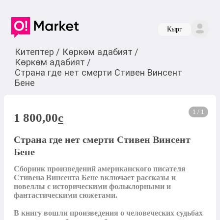
Кырг
Китептер
/
Көркөм адабият
/
Көркөм адабият
/
Страна где нет смерти Стивен Винсент
Бене
1 / 1
1 800,00
c
Страна где нет смерти Стивен Винсент
Бене
Сборник произведений американского писателя 
Стивена Винсента Бене включает рассказы и 
новеллы с историческими фольклорными и 
фантастическими сюжетами. 

В книгу вошли произведения о человеческих судьбах 