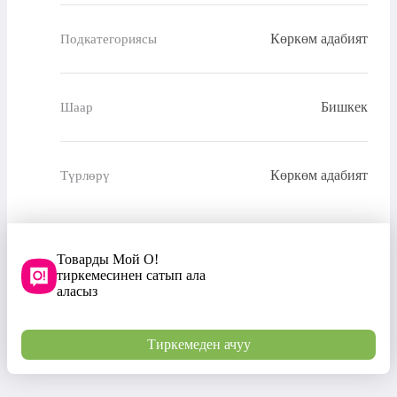
Көркөм адабият
Подкатегориясы
Бишкек
Шаар
Көркөм адабият
Түрлөрү
Товарды Мой О!
тиркемесинен сатып ала
аласыз
Тиркемеден ачуу