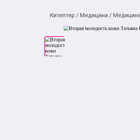
Китептер
/
Медицина
/
Медицин