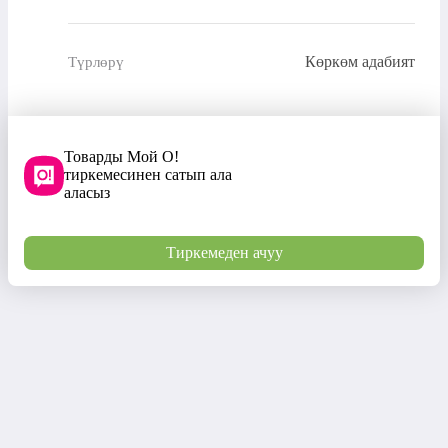
Көркөм адабият
Түрлөрү
Товарды Мой О!
тиркемесинен сатып ала
аласыз
Тиркемеден ачуу