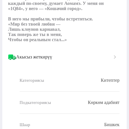
каждый по-своему, думает Аомамэ. У меня он 
«1Q84», у него — «Кошачий город».

В него мы прибыли, чтобы встретиться.

«Мир без твоей любви —

Лишь клоунов карнавал,

Так поверь же ты в меня,

Чтобы он реальным стал...»
Акысыз жеткирүү
Китептер
Категориясы
Көркөм адабият
Подкатегориясы
Бишкек
Шаар