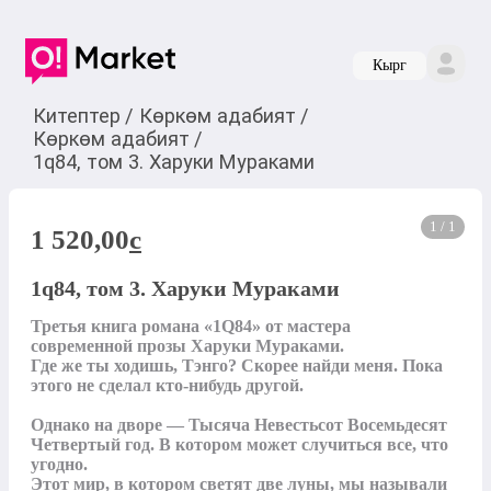
Кырг
Китептер
/
Көркөм адабият
/
Көркөм адабият
/
1q84, том 3. Харуки Мураками
1 / 1
1 520,00
c
1q84, том 3. Харуки Мураками
Третья книга романа «1Q84» от мастера 
современной прозы Харуки Мураками.

Где же ты ходишь, Тэнго? Скорее найди меня. Пока 
этого не сделал кто-нибудь другой.

Однако на дворе — Тысяча Невестьсот Восемьдесят 
Четвертый год. В котором может случиться все, что 
угодно.

Этот мир, в котором светят две луны, мы называли 