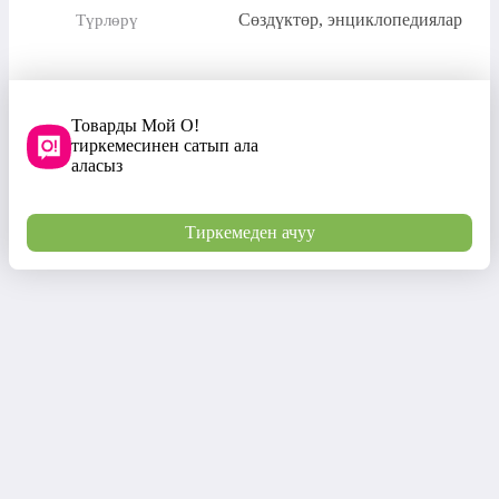
Сөздүктөр, энциклопедиялар
Түрлөрү
Товарды Мой О!
тиркемесинен сатып ала
аласыз
Тиркемеден ачуу