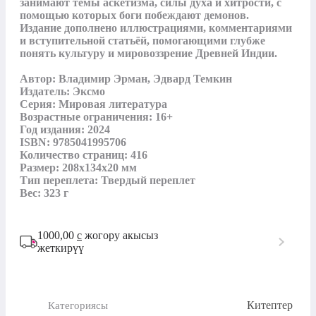
занимают темы аскетизма, силы духа и хитрости, с 
помощью которых боги побеждают демонов. 
Издание дополнено иллюстрациями, комментариями 
и вступительной статьёй, помогающими глубже 
понять культуру и мировоззрение Древней Индии.

Автор: Владимир Эрман, Эдвард Темкин

Издатель: Эксмо

Серия: Мировая литература

Возрастные ограничения: 16+

Год издания: 2024

ISBN: 9785041995706

Количество страниц: 416

Размер: 208х134х20 мм

Тип переплета: Твердый переплет

Вес: 323 г
1000,00
с
жогору акысыз
жеткирүү
Китептер
Категориясы