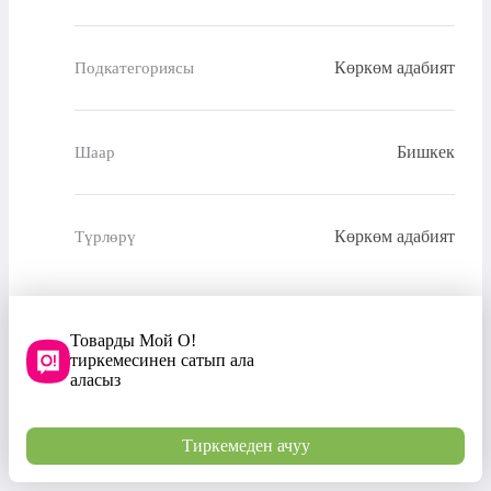
Көркөм адабият
Подкатегориясы
Бишкек
Шаар
Көркөм адабият
Түрлөрү
Товарды Мой О!
тиркемесинен сатып ала
аласыз
Тиркемеден ачуу