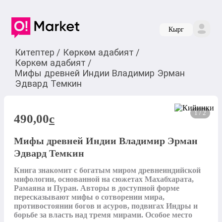
Кырг
Китептер
/
Көркөм адабият
/
Көркөм адабият
/
Мифы древней Индии Владимир Эрман
Эдвард Темкин
1 / 2
490,00
c
Мифы древней Индии Владимир Эрман
Эдвард Темкин
Книга знакомит с богатым миром древнеиндийской 
мифологии, основанной на сюжетах Махабхарата, 
Рамаяна и Пуран. Авторы в доступной форме 
пересказывают мифы о сотворении мира, 
противостоянии богов и асуров, подвигах Индры и 
борьбе за власть над тремя мирами. Особое место 