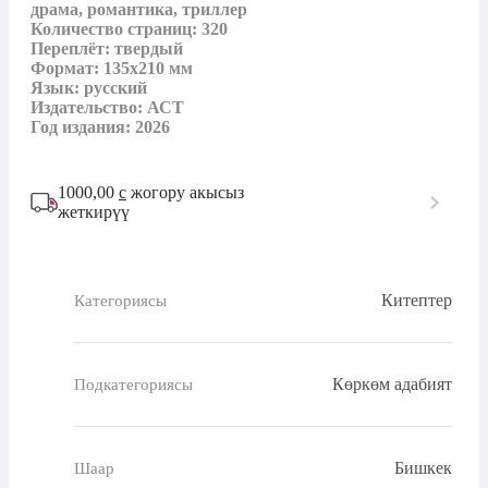
драма, романтика, триллер

Количество страниц: 320

Переплёт: твердый

Формат: 135х210 мм

Язык: русский

Издательство: АСТ

Год издания: 2026
1000,00
с
жогору акысыз
жеткирүү
Китептер
Категориясы
Көркөм адабият
Подкатегориясы
Бишкек
Шаар