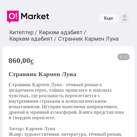
Кырг
Китептер
/
Көркөм адабият
/
Көркөм адабият
/
Странник Кармен Луна
1 / 1
860,00
c
Странник Кармен Луна
Странник Кармен Луна - тёмный роман о 
загадочном герое, тайнах прошлого и опасных 
чувствах, где реальность переплетается с 
внутренними страхами и психологическими 
испытаниями. История наполнена напряжением, 
драмой и мрачной атмосферой. Книга представлена 
в твердом переплете.

Автор: Кармен Луна

Жанр: художественная литература, тёмный роман, 