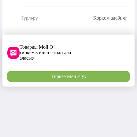
Көркөм адабият
Түрлөрү
Товарды Мой О!
тиркемесинен сатып ала
аласыз
Тиркемеден ачуу