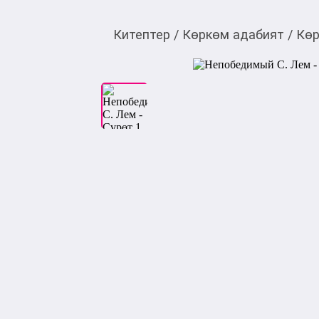
Китептер
/
Көркөм адабият
/
Көр