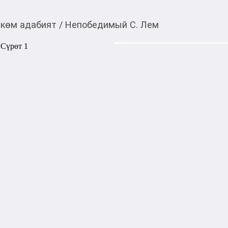
көм адабият
/
Непобедимый С. Лем
390,00
c
Товарды Мой О!
тиркемесинен сатып ала
Непобедимый С. Лем
аласыз
Космический крейсер "Неп
корабль, приземляется на пл
разобраться в причинах ис
высадившейся год назад на э
выбралась из океана, а суш
пустыню…

Станислав Лем, вошедший в
удивительно правдоподобны
иными цивилизациями, в оче
котором психологически точ
философскими проблемами. 
своими подчиненными? Сопо
человеческой жизни?
