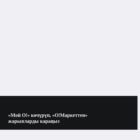
Көркөм адабият
«Мой О!» көчүрүп, «О!Маркеттен»
жарыяларды караңыз
Көчүрүү үчүн камераны QR-кодго
багыттаңыз