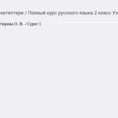
 китептери
/
Полный курс русского языка 2 класс Уз
420,00
c
Товарды Мой О!
тиркемесинен сатып ала
Полный курс русского
аласыз
Фундаментальное пособие от
А. Нефедовой представляет
заданий по русскому языку 
все основные правила орфо
современными школьными 
Материал структурирован п
позволяет эффективно закр
отрабатывать сложные случ
знаниях. Систематические з
довести применение правил 
любым проверочным работа
Автор: Узорова О. В.

Жанр: Учебное пособие для