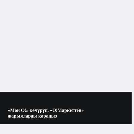
Окуу китептери
«Мой О!» көчүрүп, «О!Маркеттен»
жарыяларды караңыз
Көчүрүү үчүн камераны QR-кодго
багыттаңыз