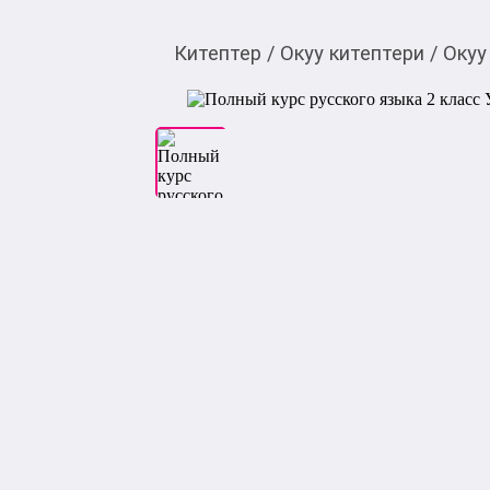
Китептер
/
Окуу китептери
/
Окуу