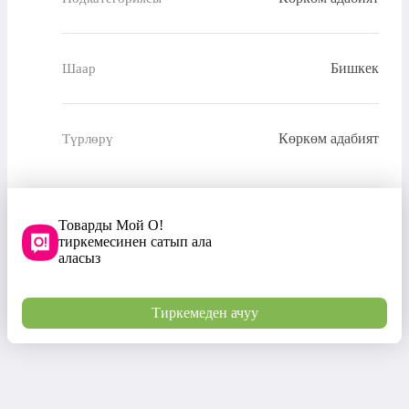
Бишкек
Шаар
Көркөм адабият
Түрлөрү
Товарды Мой О!
тиркемесинен сатып ала
аласыз
Тиркемеден ачуу