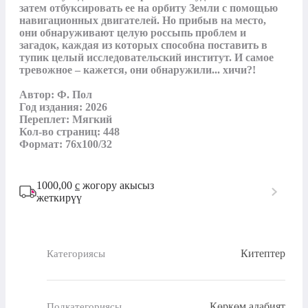
затем отбуксировать ее на орбиту Земли с помощью 
навигационных двигателей. Но прибыв на место, 
они обнаруживают целую россыпь проблем и 
загадок, каждая из которых способна поставить в 
тупик целый исследовательский институт. И самое 
тревожное – кажется, они обнаружили... хичи?!

Aвтор: Ф. Пол

Год издания: 2026

Переплет: Мягкий

Кол-во страниц: 448

Формат: 76x100/32
1000,00
с
жогору акысыз
жеткирүү
Китептер
Категориясы
Көркөм адабият
Подкатегориясы