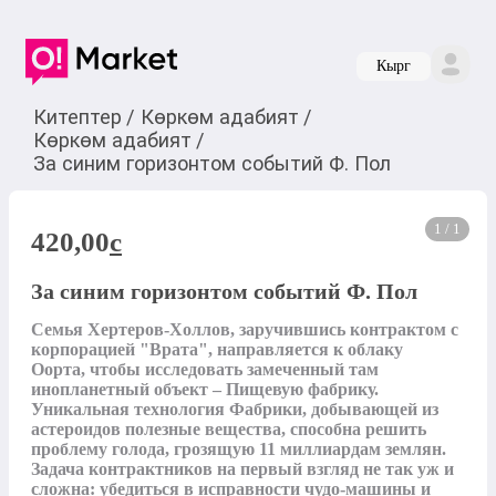
Кырг
Китептер
/
Көркөм адабият
/
Көркөм адабият
/
За синим горизонтом событий Ф. Пол
1 / 1
420,00
c
За синим горизонтом событий Ф. Пол
Семья Хертеров-Холлов, заручившись контрактом с 
корпорацией "Врата", направляется к облаку 
Оорта, чтобы исследовать замеченный там 
инопланетный объект – Пищевую фабрику. 
Уникальная технология Фабрики, добывающей из 
астероидов полезные вещества, способна решить 
проблему голода, грозящую 11 миллиардам землян. 
Задача контрактников на первый взгляд не так уж и 
сложна: убедиться в исправности чудо-машины и 