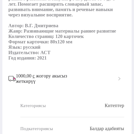
лет. Помогает расширять словарный запас, 
развивать внимание, память и речевые навыки 
через визуальное восприятие.

Автор: В.Г. Дмитриева

Жанр: Развивающие материалы раннее развитие

Количество страниц: 120 карточек

Формат карточки: 80х120 мм 

Язык: русский

Издательство: АСТ

Год издания: 2021
1000,00
с
жогору акысыз
жеткирүү
Китептер
Категориясы
Балдар адабияты
Подкатегориясы