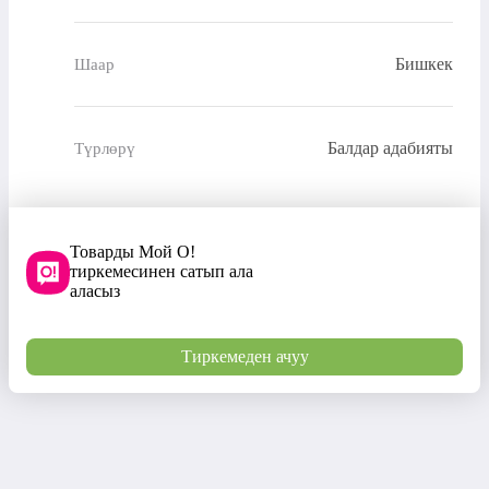
Бишкек
Шаар
Балдар адабияты
Түрлөрү
Товарды Мой О!
тиркемесинен сатып ала
аласыз
Тиркемеден ачуу