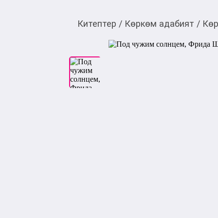
Китептер
/
Көркөм адабият
/
Көр