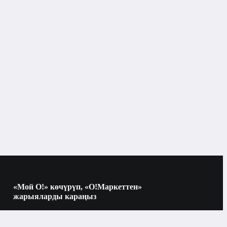
«Мой О!» көчүрүп, «О!Маркеттен»
жарыяларды караңыз
Көчүрүү үчүн камераны QR-кодго
багыттаңыз