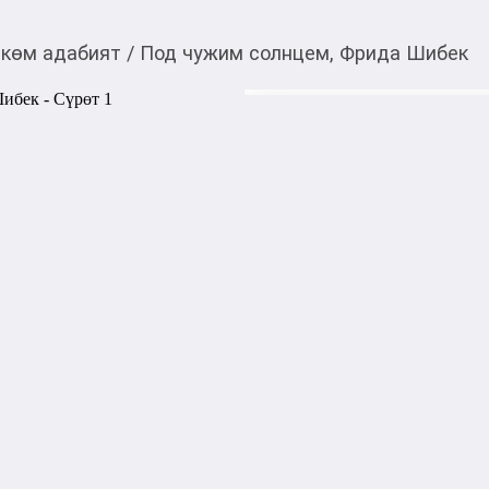
көм адабият
/
Под чужим солнцем, Фрида Шибек
790,00
c
Товарды Мой О!
тиркемесинен сатып ала
Под чужим солнцем,
аласыз
Когда самого близкого тебе 
встанешь ли ты на его сторо
Лидия, как никто другой, зн
прошлом совершал дурные п
и сумел наладить свою жизнь
обвиняют в похищении моло
верит ни единому слову пол
быть связь с Даниелем? 

Лидии нужно принять решен
обвинила брата, и это траги
Лидия хочет дать Даниелю ш
бедных районов Маальмё к