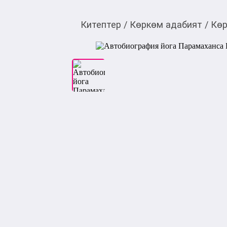
Китептер
/
Көркөм адабият
/
Көр