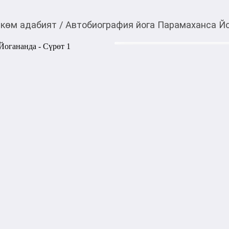
көм адабият
/
Автобиография йога Парамаханса Й
590,00
c
Товарды Мой О!
тиркемесинен сатып ала
Автобиография йога 
аласыз
Вместе с Парамахансой Йог
совершите путешествие в Ин
учителем, который раскроет
познанию истины. На этом 
святых, йогов, поэтов и уче
крийя-йоги. Отдельные гла
также нерушимой связи меж
и Богом.

Тип обложки: Мягкий переп
Количество страниц: 768

Издательство: АСТ

Серия: Эксклюзив: non-fictio
Вес, г: 503
