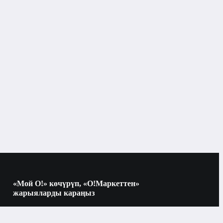
«Мой О!» көчүрүп, «О!Маркеттен»
жарыяларды караңыз
Көчүрүү үчүн камераны QR-кодго
багыттаңыз