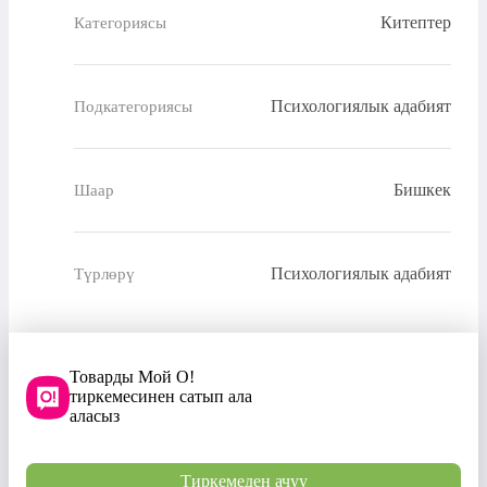
Китептер
Категориясы
Психологиялык адабият
Подкатегориясы
Бишкек
Шаар
Психологиялык адабият
Түрлөрү
Товарды Мой О!
тиркемесинен сатып ала
аласыз
Тиркемеден ачуу