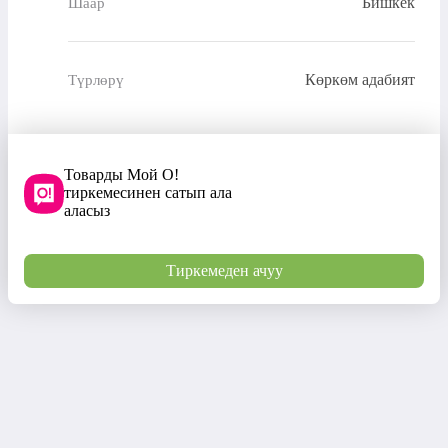
Бишкек
Шаар
Көркөм адабият
Түрлөрү
Товарды Мой О!
тиркемесинен сатып ала
аласыз
Тиркемеден ачуу