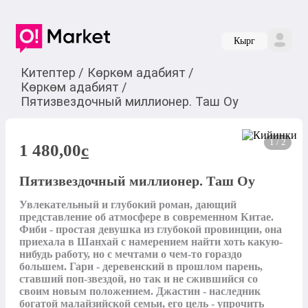
Кырг
Китептер
/
Көркөм адабият
/
Көркөм адабият
/
Пятизвездочный миллионер. Таш Оу
1 / 2
1 480,00
c
Пятизвездочный миллионер. Таш Оу
Увлекательный и глубокий роман, дающий 
представление об атмосфере в современном Китае. 
Фиби - простая девушка из глубокой провинции, она 
приехала в Шанхай с намерением найти хоть какую-
нибудь работу, но с мечтами о чем-то гораздо 
большем. Гари - деревенский в прошлом парень, 
ставший поп-звездой, но так и не сжившийся со 
своим новым положением. Джастин - наследник 
богатой малайзийской семьи, его цель - упрочить 