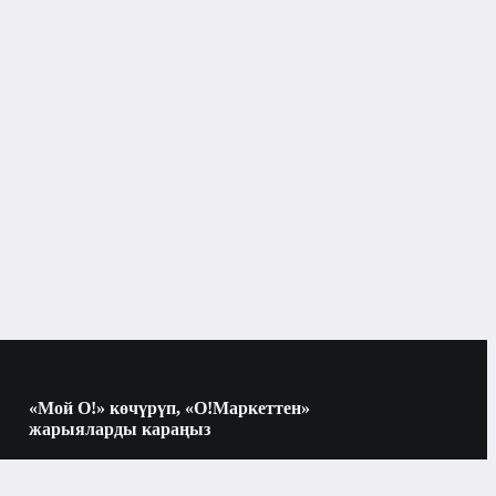
Бишкек
Балдар адабияты
«Мой О!» көчүрүп, «О!Маркеттен»
жарыяларды караңыз
Көчүрүү үчүн камераны QR-кодго
багыттаңыз