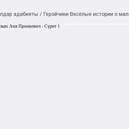
лдар адабияты
/
Геройчики Весёлые истории о мал
620,00
c
Товарды Мой О!
тиркемесинен сатып ала
Геройчики Весёлые и
аласыз
Пронкевич
Веселый и увлекательный с
теперь в книжном формате!

Встречай героев популярног
Тебя ждут шесть увлекатель
Пинки, Бублик и другие пер
отправляются на поиски пр
ценность дружбы. Читай ис
любимый мультсериал.

Книга написана лёгким и п
иллюстрации обязательно пр