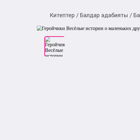
Китептер
/
Балдар адабияты
/
Ба