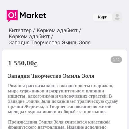
Кырг
Китептер
/
Көркөм адабият
/
Көркөм адабият
/
Западня Творчество Эмиль Золя
1 / 1
1 550,00
c
Западня Творчество Эмиль Золя
Романы рассказывают о жизни простых парижан, 
мире художников и разрушительном влиянии 
нищеты, алкоголизма и человеческих страстей. В 
Западне Эмиль Золя показывает трагическую судьбу 
прачки Жервезы, а Творчество посвящено жизни 
молодых художников и их борьбе за признание.

Произведения Эмиля Золя считаются классикой 
французского натурализма. Издание дополнено 