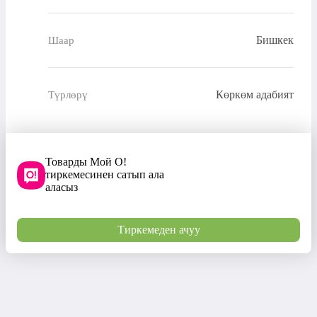
Бишкек
Шаар
Көркөм адабият
Түрлөрү
Товарды Мой О!
тиркемесинен сатып ала
аласыз
Тиркемеден ачуу