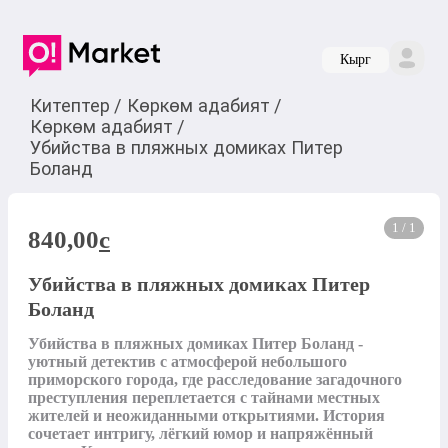
Кырг
Китептер
/
Көркөм адабият
/
Көркөм адабият
/
Убийства в пляжных домиках Питер
Боланд
1 / 1
840,00
c
Убийства в пляжных домиках Питер
Боланд
Убийства в пляжных домиках Питер Боланд - 
уютный детектив с атмосферой небольшого 
приморского города, где расследование загадочного 
преступления переплетается с тайнами местных 
жителей и неожиданными открытиями. История 
сочетает интригу, лёгкий юмор и напряжённый 