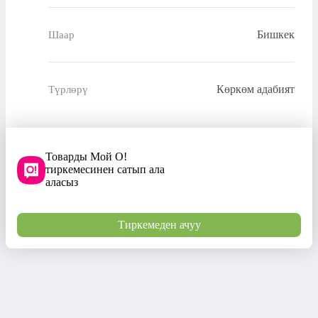
Бишкек
Шаар
Көркөм адабият
Түрлөрү
Товарды Мой О!
тиркемесинен сатып ала
аласыз
Тиркемеден ачуу