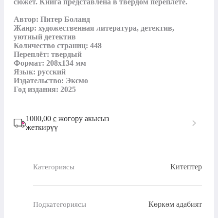
сюжет. Книга представлена в твердом переплете.

Автор: Питер Боланд

Жанр: художественная литература, детектив, 
уютный детектив

Количество страниц: 448

Переплёт: твердый

Формат: 208х134 мм

Язык: русский

Издательство: Эксмо

Год издания: 2025
1000,00
с
жогору акысыз
жеткирүү
Китептер
Категориясы
Көркөм адабият
Подкатегориясы