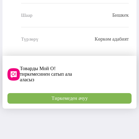
Бишкек
Шаар
Көркөм адабият
Түрлөрү
Товарды Мой О!
тиркемесинен сатып ала
аласыз
Тиркемеден ачуу