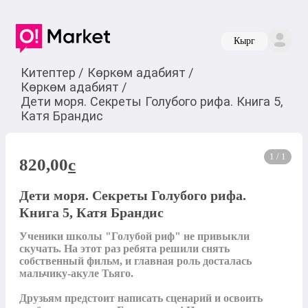
Кырг
Китептер
/
Көркөм адабият
/
Көркөм адабият
/
Дети моря. Секреты Голубого рифа. Книга 5,
Катя Брандис
1 / 1
820,00
c
Дети моря. Секреты Голубого рифа.
Книга 5, Катя Брандис
Ученики школы "Голубой риф" не привыкли 
скучать. На этот раз ребята решили снять 
собственный фильм, и главная роль досталась 
мальчику-акуле Тьяго.

Друзьям предстоит написать сценарий и освоить 