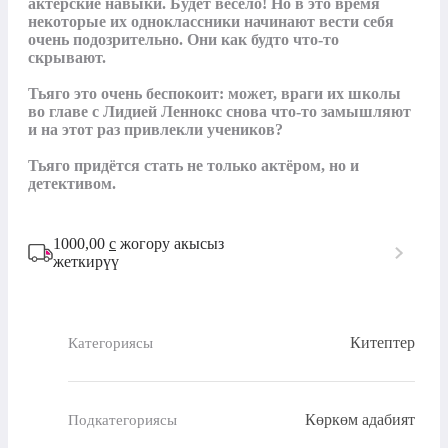
актёрские навыки. Будет весело! Но в это время 
некоторые их одноклассники начинают вести себя 
очень подозрительно. Они как будто что-то 
скрывают.

Тьяго это очень беспокоит: может, враги их школы 
во главе с Лидией Леннокс снова что-то замышляют 
и на этот раз привлекли учеников?

Тьяго придётся стать не только актёром, но и 
детективом.
1000,00
с
жогору акысыз
жеткирүү
Китептер
Категориясы
Көркөм адабият
Подкатегориясы