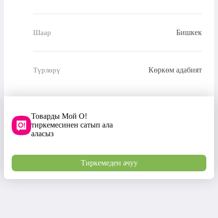
Бишкек
Шаар
Көркөм адабият
Түрлөрү
Товарды Мой О!
тиркемесинен сатып ала
аласыз
Тиркемеден ачуу