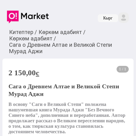
Кырг
Китептер
/
Көркөм адабият
/
Көркөм адабият
/
Сага о Древнем Алтае и Великой Степи
Мурад Аджи
1 / 1
2 150,00
c
Сага о Древнем Алтае и Великой Степи
Мурад Аджи
В основу "Саги о Великой Степи" положена 
нашумевшая книга Мурада Аджи "Без Вечного 
Синего неба", дополненная и переработанная. Автор 
продолжает рассказ о Великом переселении народов, 
о том, как тюркская культура становилась 
достоянием человечества.
