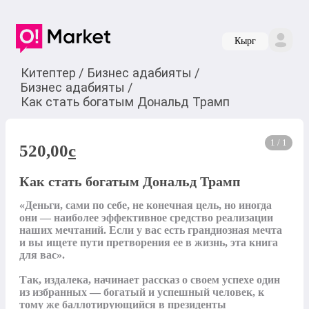
Кырг
Китептер
/
Бизнес адабияты
/
Бизнес адабияты
/
Как стать богатым Дональд Трамп
1 / 1
520,00
c
Как стать богатым Дональд Трамп
«Деньги, сами по себе, не конечная цель, но иногда 
они — наиболее эффективное средство реализации 
наших мечтаний. Если у вас есть грандиозная мечта 
и вы ищете пути претворения ее в жизнь, эта книга 
для вас».

Так, издалека, начинает рассказ о своем успехе один 
из избранных — богатый и успешный человек, к 
тому же баллотирующийся в президенты 