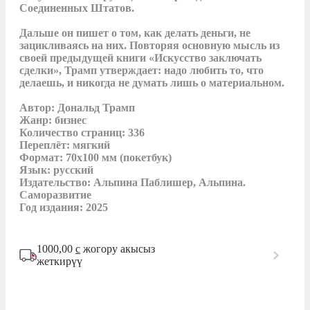
Соединенных Штатов.

Дальше он пишет о том, как делать деньги, не 
зацикливаясь на них. Повторяя основную мысль из 
своей предыдущей книги «Искусство заключать 
сделки», Трамп утверждает: надо любить то, что 
делаешь, и никогда не думать лишь о материальном.

Автор: Дональд Трамп

Жанр: бизнес

Количество страниц: 336

Переплёт: мягкий

Формат: 70x100 мм (покетбук)

Язык: русский

Издательство: Альпина Паблишер, Альпина. 
Саморазвитие

Год издания: 2025
1000,00
с
жогору акысыз
жеткирүү