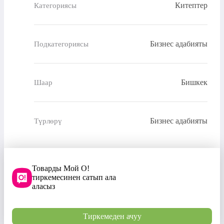
Китептер
Категориясы
Бизнес адабияты
Подкатегориясы
Бишкек
Шаар
Бизнес адабияты
Түрлөрү
Товарды Мой О!
тиркемесинен сатып ала
аласыз
Тиркемеден ачуу