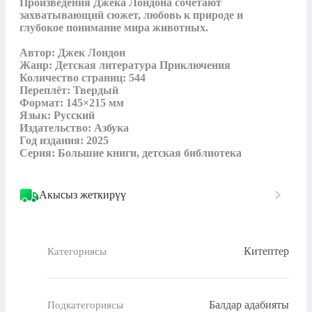
Произведения Джека Лондона сочетают 
захватывающий сюжет, любовь к природе и 
глубокое понимание мира животных.

Автор: Джек Лондон

Жанр: Детская литература Приключения

Количество страниц: 544

Переплёт: Твердый

Формат: 145×215 мм

Язык: Русский

Издательство: Азбука

Год издания: 2025

Серия: Большие книги, детская библиотека
Акысыз жеткирүү
Китептер
Категориясы
Балдар адабияты
Подкатегориясы