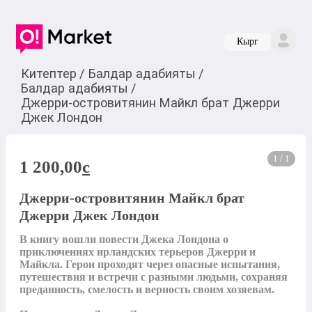
Кырг
Китептер
/
Балдар адабияты
/
Балдар адабияты
/
Джерри-островитянин Майкл брат Джерри
Джек Лондон
1 / 1
1 200,00
c
Джерри-островитянин Майкл брат
Джерри Джек Лондон
В книгу вошли повести Джека Лондона о 
приключениях ирландских терьеров Джерри и 
Майкла. Герои проходят через опасные испытания, 
путешествия и встречи с разными людьми, сохраняя 
преданность, смелость и верность своим хозяевам.
