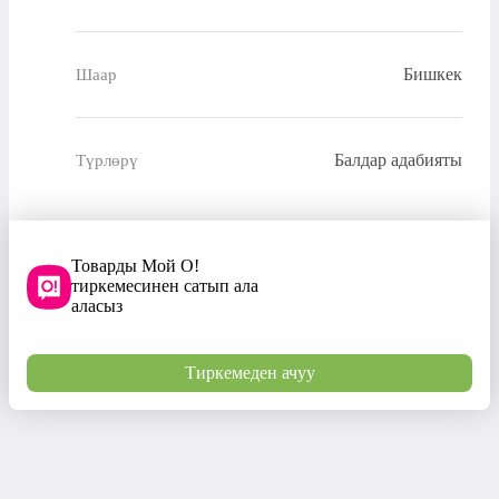
Бишкек
Шаар
Балдар адабияты
Түрлөрү
Товарды Мой О!
тиркемесинен сатып ала
аласыз
Тиркемеден ачуу