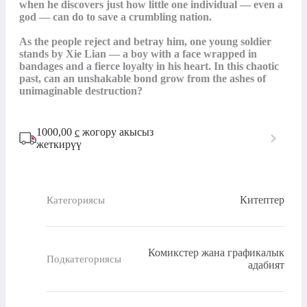
when he discovers just how little one individual — even a 
god — can do to save a crumbling nation.

As the people reject and betray him, one young soldier 
stands by Xie Lian — a boy with a face wrapped in 
bandages and a fierce loyalty in his heart. In this chaotic 
past, can an unshakable bond grow from the ashes of 
unimaginable destruction?
1000,00
с
жогору акысыз
жеткирүү
Китептер
Категориясы
Комикстер жана графикалык
Подкатегориясы
адабият