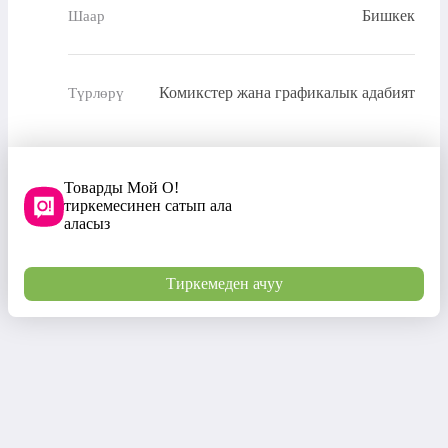
Бишкек
Шаар
Комикстер жана графикалык адабият
Түрлөрү
Товарды Мой О!
тиркемесинен сатып ала
аласыз
Тиркемеден ачуу