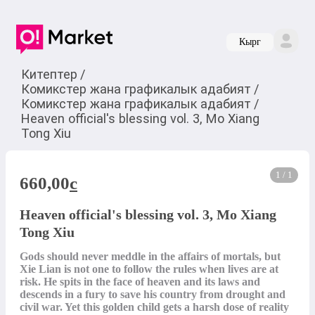
Кырг
Китептер
/
Комикстер жана графикалык адабият
/
Комикстер жана графикалык адабият
/
Heaven official's blessing vol. 3, Mo Xiang
Tong Xiu
1 / 1
660,00
c
Heaven official's blessing vol. 3, Mo Xiang
Tong Xiu
Gods should never meddle in the affairs of mortals, but 
Xie Lian is not one to follow the rules when lives are at 
risk. He spits in the face of heaven and its laws and 
descends in a fury to save his country from drought and 
civil war. Yet this golden child gets a harsh dose of reality 