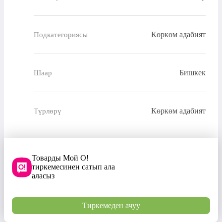
Көркөм адабият
Подкатегориясы
Бишкек
Шаар
Көркөм адабият
Түрлөрү
Товарды Мой О!
тиркемесинен сатып ала
аласыз
Тиркемеден ачуу