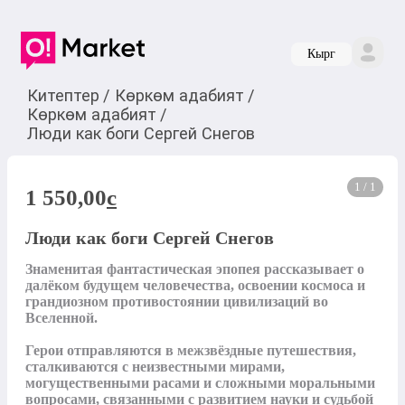
Кырг
Китептер
/
Көркөм адабият
/
Көркөм адабият
/
Люди как боги Сергей Снегов
1 / 1
1 550,00
c
Люди как боги Сергей Снегов
Знаменитая фантастическая эпопея рассказывает о 
далёком будущем человечества, освоении космоса и 
грандиозном противостоянии цивилизаций во 
Вселенной.

Герои отправляются в межзвёздные путешествия, 
сталкиваются с неизвестными мирами, 
могущественными расами и сложными моральными 
вопросами, связанными с развитием науки и судьбой 