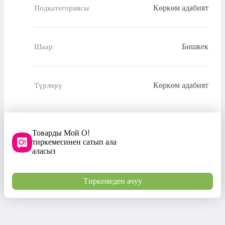
Көркөм адабият
Подкатегориясы
Бишкек
Шаар
Көркөм адабият
Түрлөрү
Товарды Мой О!
тиркемесинен сатып ала
аласыз
Тиркемеден ачуу