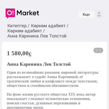
Кырг
Китептер
/
Көркөм адабият
/
Көркөм адабият
/
Анна Каренина Лев Толстой
1 / 1
1 580,00
c
Анна Каренина Лев Толстой
Один из величайших романов мировой литературы 
рассказывает о судьбе Анны Карениной, её 
трагической любви и конфликте между чувствами, 
обществом и семейными обязанностями.

На фоне жизни русского общества XIX века автор 
показывает сложные человеческие отношения, 
поиски счастья, духовные переживания и 
противоречия эпохи.
