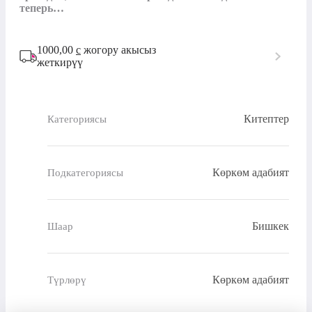
теперь…
1000,00
с
жогору акысыз
жеткирүү
Китептер
Категориясы
Көркөм адабият
Подкатегориясы
Бишкек
Шаар
Көркөм адабият
Түрлөрү