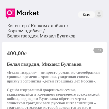
Кырг
Китептер
/
Көркөм адабият
/
Көркөм адабият
/
Белая гвардия, Михаил Булгаков
1 / 1
400,00
c
Белая гвардия, Михаил Булгаков
«Белая гвардия» – не просто роман, но своеобразная 
хроника времени – хроника, увиденная сквозь 
призму восприятия «детей страшных лет России». 

Судьба издерганной дворянской семьи, 
задыхающейся в кровавом водовороте гражданской 
войны, под пером Булгакова обретает черты 
эпической трагедии всей русской интеллигенции – 
трагедии, отголоски которой доносятся до нас и 