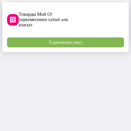
Товарды Мой О!
тиркемесинен сатып ала
аласыз
Тиркемеден ачуу