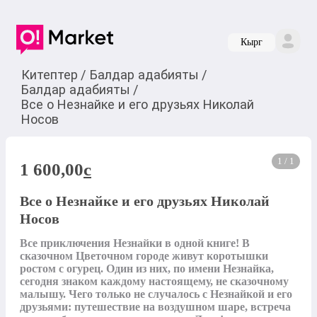
Кырг
Китептер
/
Балдар адабияты
/
Балдар адабияты
/
Все о Незнайке и его друзьях Николай
Носов
1 / 1
1 600,00
c
Все о Незнайке и его друзьях Николай
Носов
Все приключения Незнайки в одной книге! В 
сказочном Цветочном городе живут коротышки 
ростом с огурец. Один из них, по имени Незнайка, 
сегодня знаком каждому настоящему, не сказочному 
малышу. Чего только не случалось с Незнайкой и его 
друзьями: путешествие на воздушном шаре, встреча 