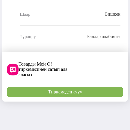
Бишкек
Шаар
Балдар адабияты
Түрлөрү
Товарды Мой О!
тиркемесинен сатып ала
аласыз
Тиркемеден ачуу