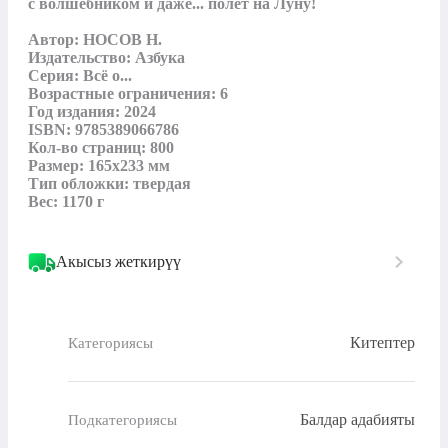
с волшебником и даже... полет на Луну!

Автор: НОСОВ Н.

Издательство: Азбука

Серия: Всё о...

Возрастные ограничения: 6

Год издания: 2024

ISBN: 9785389066786

Кол-во страниц: 800

Размер: 165х233 мм

Тип обложки: твердая

Вес: 1170 г
Акысыз жеткирүү
Китептер
Категориясы
Балдар адабияты
Подкатегориясы