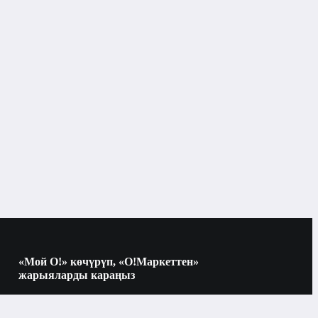
Көркөм адабият
«Мой О!» көчүрүп, «О!Маркеттен»
жарыяларды караңыз
Көчүрүү үчүн камераны QR-кодго
багыттаңыз