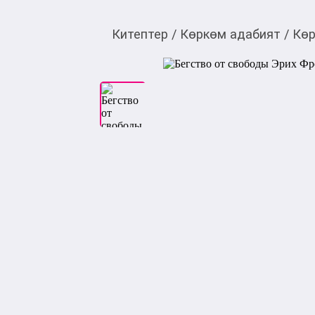
Китептер
/
Көркөм адабият
/
Көр