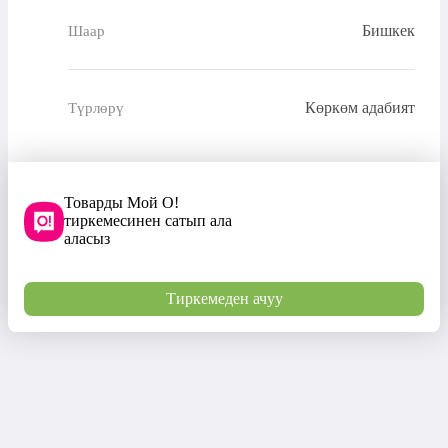
Бишкек
Шаар
Көркөм адабият
Түрлөрү
Товарды Мой О!
тиркемесинен сатып ала
аласыз
Тиркемеден ачуу