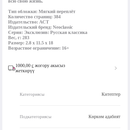
всю свою жизнь.

Тип обложки: Мягкий переплёт

Количество страниц: 384

Издательство: АСТ

Издательский бренд: Neoclassic

Серия: Эксклюзив: Русская классика

Вес, г: 283

Размер: 2.8 x 11.5 x 18

Возрастное ограничение: 16+
1000,00
с
жогору акысыз
жеткирүү
Китептер
Категориясы
Көркөм адабият
Подкатегориясы