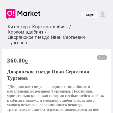
Кырг
Китептер
/
Көркөм адабият
/
Көркөм адабият
/
Дворянское гнездо Иван Сергеевич
Тургенев
1 / 1
360,00
c
Дворянское гнездо Иван Сергеевич
Тургенев
"Дворянское гнездо" — один из тончайших и 
печальнейших романов Тургенева. Поэтичная, 
удивительно красивая история несбывшейся любви, 
разбитых надежд и сложной судьбы блестящего, 
умного человека, совершившего некогда 
трагическую ошибку и расплачивающегося за нее 