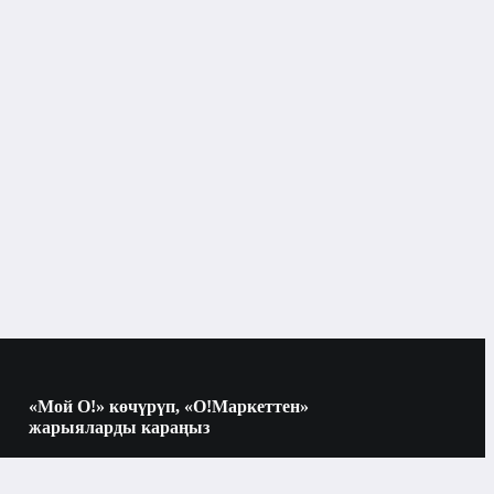
Көркөм адабият
«Мой О!» көчүрүп, «О!Маркеттен»
жарыяларды караңыз
Көчүрүү үчүн камераны QR-кодго
багыттаңыз