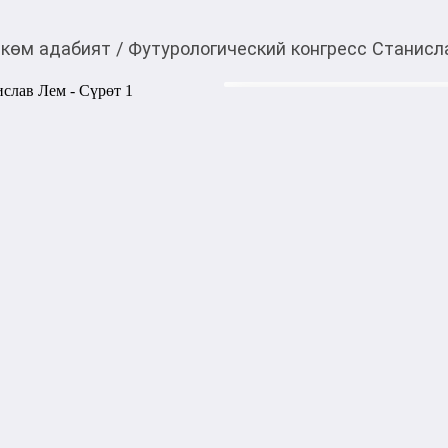
көм адабият
/
Футурологический конгресс Станисл
390,00
c
Товарды Мой О!
тиркемесинен сатып ала
Футурологический ко
аласыз
Чем надо поливать луга, чт
образовывался творог, и по
не стоит принимать от незн
субботу на притирочку»?

Как оскорбил Ийона Тихого
чем отличается «оседлый»

ученый от «кочующего»?

Почему не стоит опасаться 
потрясающего хита «Лишь к
Тип обложки: Мягкий переп
Количество страниц: 192

Издательство: АСТ

Издательский бренд: Neoclass