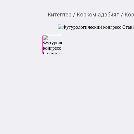
Китептер
/
Көркөм адабият
/
Көр